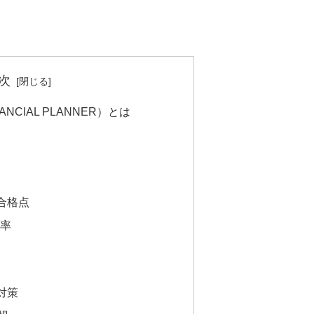
次
NANCIAL PLANNER）とは
合格点
格率
対策