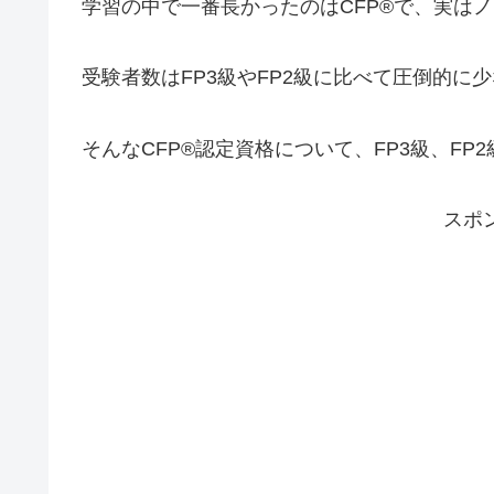
学習の中で一番長かったのはCFP®で、実は
受験者数はFP3級やFP2級に比べて圧倒的に
そんなCFP®認定資格について、FP3級、FP
スポ