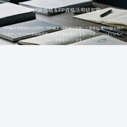
FP試験合格＆FP資格活用研究室
FP3級学習開始からCFP®・FP1級まで1年半で合格した筆者が、FP試験合格の
ためのノウハウや資格取得後の活用方法を紹介します。※本ページはプロモー
ションが含まれています