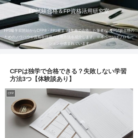
FP試験合格＆FP資格活用研究室
FP3級学習開始からCFP®・FP1級まで1年半で合格した筆者が、FP試験合格の
ためのノウハウや資格取得後の活用方法を紹介します。※本ページはプロモー
ションが含まれています
CFPは独学で合格できる？失敗しない学習
方法3つ【体験談あり】
CFP