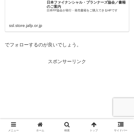
日本ファイナンシャル・プランナーズ協会／書籍
のご案内
日本FP協会が発行・発売書籍をご購入できるHPです
ssl.store.jafp.or.jp
でフォローするのが良いでしょう。
スポンサーリンク
メニュー
ホーム
検索
トップ
サイドバー