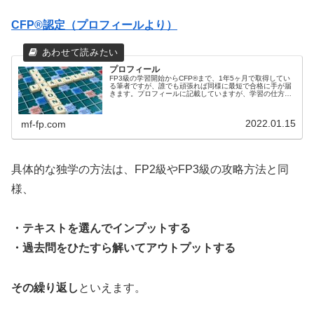
CFP®認定（プロフィールより）
プロフィール
FP3級の学習開始からCFP®まで、1年5ヶ月で取得してい
る筆者ですが、誰でも頑張れば同様に最短で合格に手が届
きます。プロフィールに記載していますが、学習の仕方を
工夫するするだけで最短で合格できます。重要なポイント
を筆者なりに紹介していきます。
2022.01.15
mf-fp.com
具体的な独学の方法は、FP2級やFP3級の攻略方法と同
様、
・テキストを選んでインプットする
・過去問をひたすら解いてアウトプットする
その繰り返し
といえます。