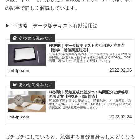
の記事で詳しく解説しています。
▶ FP攻略 データ版テキスト有効活用法
FP攻略｜データ版テキストの活用法と注意点
【独学・通信講座対応】
FP試験の学習効率を高める「データ版テキスト」の活用法
を解説。通信講座・独学それぞれの探し方やPDF化、OCR
活用、著作権上の注意点まで整理しています。
2022.02.06
mf-fp.com
FP試験｜開始直後に差がつく時間配分と解答順
の考え方【FP2級・3級対応】
FP試験で開始直後に差がつく「時間配分」と「解答順」の
考え方を解説。FP2級・3級（CBT対応）で失点を防ぐため
の実践的な試験戦略を整理します。
2022.02.24
mf-fp.com
ガチガチにしていると、勉強する自分自身もしんどくなる