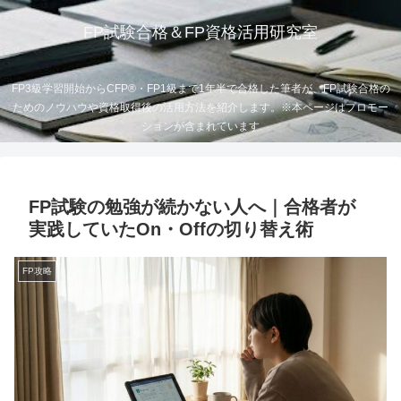
FP試験合格＆FP資格活用研究室
FP3級学習開始からCFP®・FP1級まで1年半で合格した筆者が、FP試験合格の
ためのノウハウや資格取得後の活用方法を紹介します。※本ページはプロモー
ションが含まれています
FP試験の勉強が続かない人へ｜合格者が
実践していたOn・Offの切り替え術
FP攻略