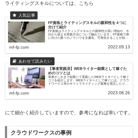
ライティングスキルについては、こちら
FP資格とライティングスキルの親和性を４つに
分けて紹介
FP資格はライティングスキルとの親和性が高い理由や、今
日から使える実践方法について触れています。FP資格で身
に付けた数々のノウハウを文書化、可視化することが効果
的でしょう。更にFP副業や論理的・構造的に考える力や
SEOのスキルも期待できます。
2022.09.13
mf-fp.com
【筆者実践済】WEBライター副業として稼ぐた
めのコツとは
筆者がこれまで副業にて実践したWEBライターとして稼ぐ
コツを紹介します。WEBライターとして稼ぐには、クラウ
ドワークス等のサイトでライティング業務を受託したり、
マイブログを立ち上げる方法等がありますが、副業なら本
業に支障をきたさない割り切りも必要でしょう。
2023.08.26
mf-fp.com
にて細かく紹介していますので、参考になれば幸いです。
クラウドワークスの事例