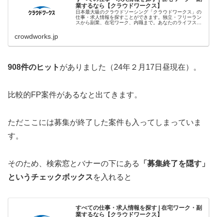
業するなら【クラウドワークス】
日本最大級のクラウドソーシング「クラウドワークス」の
仕事・求人情報を探すことができます。独立・フリーラン
スから副業、在宅ワーク、内職まで。あなたのライフスタ
イルに合わせた、理想の働き方をサポートします。
crowdworks.jp
908件のヒット
がありました（24年２月17日昼現在）。
比較的FP案件があるなと出てきます。
ただここには募集が終了した案件も入ってしまっていま
す。
そのため、検索窓とバナーの下にある
「募集終了を隠す」
というチェックボックス
を入れると
すべての仕事・求人情報を探す | 在宅ワーク・副
業するなら【クラウドワークス】