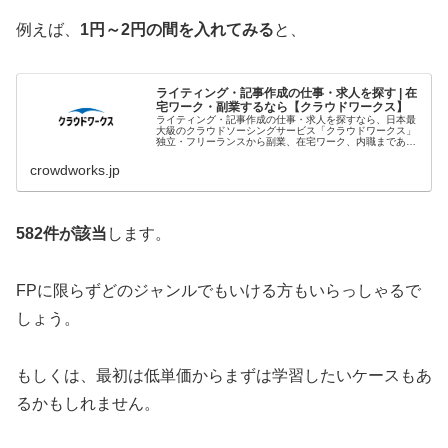
例えば、
1円～2円の間を入れてみる
と、
ライティング・記事作成の仕事・求人を探す | 在
宅ワーク・副業するなら【クラウドワークス】
ライティング・記事作成の仕事・求人を探すなら、日本最
大級のクラウドソーシングサービス「クラウドワークス」
独立・フリーランスから副業、在宅ワーク、内職まであな
たにぴったりの案件を探すことができます。未経験や初心
者でもOK、高単価案件も見つかり...
crowdworks.jp
582件が該当
します。
FPに限らずどのジャンルでもいける方もいらっしゃるで
しょう。
もしくは、最初は低単価からまずは学習したいケースもあ
るかもしれません。