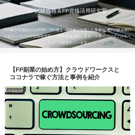
FP試験合格＆FP資格活用研究室
FP3級学習開始からCFP®・FP1級まで1年半で合格した筆者が、FP試験合格の
ためのノウハウや資格取得後の活用方法を紹介します。※本ページはプロモー
ションが含まれています
【FP副業の始め方】クラウドワークスと
ココナラで稼ぐ方法と事例を紹介
FP資格活用