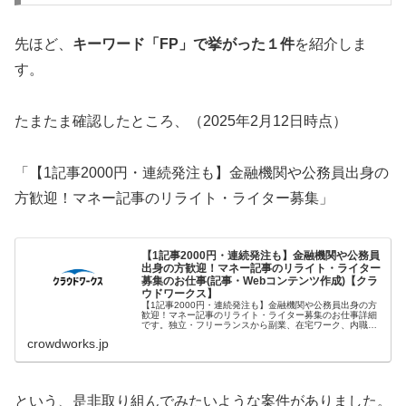
先ほど、
キーワード「FP」で挙がった１件
を紹介しま
す。
たまたま確認したところ、（2025年2月12日時点）
「【1記事2000円・連続発注も】金融機関や公務員出身の
方歓迎！マネー記事のリライト・ライター募集」
【1記事2000円・連続発注も】金融機関や公務員
出身の方歓迎！マネー記事のリライト・ライター
募集のお仕事(記事・Webコンテンツ作成)【クラ
ウドワークス】
【1記事2000円・連続発注も】金融機関や公務員出身の方
歓迎！マネー記事のリライト・ライター募集のお仕事詳細
です。独立・フリーランスから副業、在宅ワーク、内職ま
であなたにぴったりの案件を探すことができます。未経験
crowdworks.jp
や初心者でもOK、高単価案件...
という、是非取り組んでみたいような案件がありました。