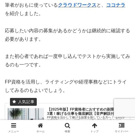
筆者がおもに使っている
クラウドワークス
と、
ココナラ
を紹介しました。
応募したい内容の募集があるかどうかは継続的に確認する
必要があります。
また初心者であれば一度申し込んでテストから実施してみ
るのも一つです。
FP資格を活用し、ライティングや経理事務などにトライ
してみるのもよいでしょう。
【2025年版】FP資格者におすすめの副業サイト
3選！稼げる仕事を徹底解説【音声解説付き】
FP資格を活かして稼げる副業を探している方へ！【2025
年最新】のおすすめ副業サイト3選を実体験を交えて紹
介。未経験から副業を始める方法や、会社にバレずに活動
する勝ちパターンのコツもFP1級・CFP🄬の筆者が詳しく
解説します。
メニュー
ホーム
検索
トップ
サイドバー
2022.10.23
mf-fp.com