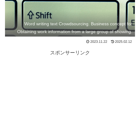
Word writing text Crowdsourcing. Business concept for
Obtaining work information from a large group of showing.
2023.11.22
2025.02.12
スポンサーリンク