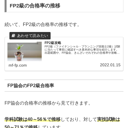
FP2級の合格率の推移
続いて、FP2級の合格率の推移です。
FP2級攻略
FP2級（ファイナンシャル・プランニング技能士2級）試験
に当たって事前に確認すべき基本的な事項を紹介します。
出題範囲や、FP協会、きんざいそれぞれの合格率や攻略方
法の概要等、FP2級試験合格に向けて概要をイメージして
頂くために記載しました。
2022.01.15
mf-fp.com
FP協会のFP2級合格率
FP協会の合格率の推移から見て行きます。
学科試験は40～56％で推移
しており、対して
実技試験は
50～71％で推移
しています。