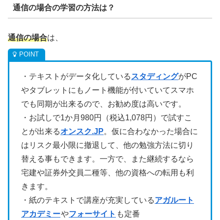
通信の場合の学習の方法は？
通信の場合
は、
・テキストがデータ化している
スタディング
がPC
やタブレットにもノート機能が付いていてスマホ
でも同期が出来るので、お勧め度は高いです。
・お試しで1か月980円（税込1,078円）で試すこ
とが出来る
オンスク.JP
。仮に合わなかった場合に
はリスク最小限に撤退して、他の勉強方法に切り
替える事もできます。一方で、また継続するなら
宅建や証券外交員二種等、他の資格への転用も利
きます。
・紙のテキストで講座が充実している
アガルート
アカデミー
や
フォーサイト
も定番