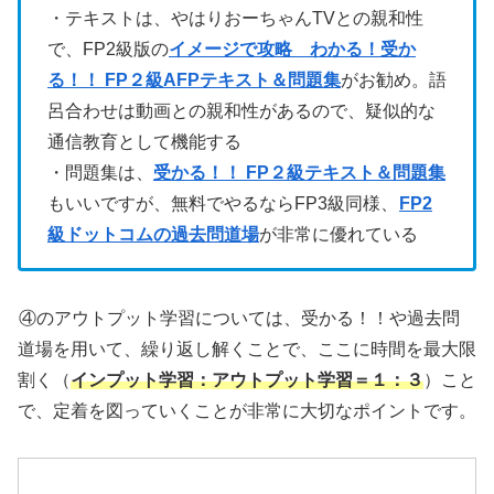
・テキストは、やはりおーちゃんTVとの親和性
で、FP2級版の
イメージで攻略 わかる！受か
る！！ FP２級AFPテキスト＆問題集
がお勧め。語
呂合わせは動画との親和性があるので、疑似的な
通信教育として機能する
・問題集は、
受かる！！ FP２級テキスト＆問題集
もいいですが、無料でやるならFP3級同様、
FP2
級ドットコムの過去問道場
が非常に優れている
④のアウトプット学習については、受かる！！や過去問
道場を用いて、繰り返し解くことで、ここに時間を最大限
割く（
インプット学習：アウトプット学習＝１：３
）こと
で、定着を図っていくことが非常に大切なポイントです。