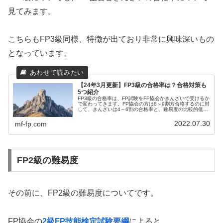
見てみます。
こちらもFP3級同様、特徴が出ており非常に興味深いもの
となっています。
【24年3月更新】FP3級の合格率は？合格対策も
5つ紹介
FP3級の合格率は、FP試験をFP協会かきんざいで受けるか
で変わってきます。FP協会の方は8～9割方合格するのに対
して、きんざいは4～6割の合格率と、難易度の比較的低い
FP3級にしては合格率が低めです。どちらか見極めて対応
することが重要です。
2022.07.30
mf-fp.com
FP2級の難易度
その前に、FP2級の難易度についてです。
FP協会の
2級FP技能検定試験要綱
によると、