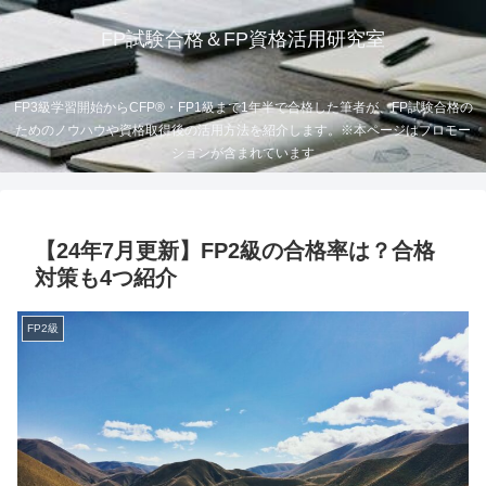
FP試験合格＆FP資格活用研究室
FP3級学習開始からCFP®・FP1級まで1年半で合格した筆者が、FP試験合格の
ためのノウハウや資格取得後の活用方法を紹介します。※本ページはプロモー
ションが含まれています
【24年7月更新】FP2級の合格率は？合格
対策も4つ紹介
FP2級