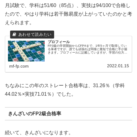
月試験で、学科は51/60（85点）、実技は94/100で合格し
たので、やはり学科は若干難易度が上がっていたのかと考
えられます。
プロフィール
FP3級の学習開始からCFP®まで、1年5ヶ月で取得してい
る筆者ですが、誰でも頑張れば同様に最短で合格に手が届
きます。プロフィールに記載していますが、学習の仕方を
工夫するするだけで最短で合格できます。重要なポイント
を筆者なりに紹介していきます。
2022.01.15
mf-fp.com
ちなみにこの年のストレート合格率は、31.26％（学科
44.02％×実技71.01％）でした。
きんざいのFP2級合格率
続いて、きんざいになります。