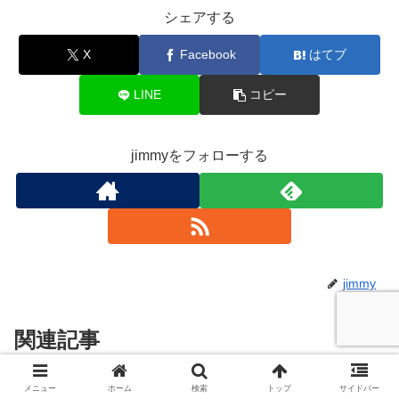
シェアする
X
Facebook
はてブ
LINE
コピー
jimmyをフォローする
jimmy
関連記事
メニュー
ホーム
検索
トップ
サイドバー
FP資格は価値あり！週刊東洋経
FP攻略