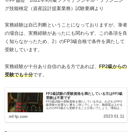
※FP協会 2022年9月級ファイナンシャル・プランニン
グ技能検定（資産設計提案業務）試験要綱より
実務経験は自己判断ということになっておりますが、筆者
の場合は、実務経験があったにも関わらず、この条項を良
く知らなかったため、2）のFP3級合格で条件を満たして
受験しています。
実務経験が十分あり自信のある方であれば、
FP2級からの
受験でも十分
です。
FP2級試験の受験資格を満たしている方はFP3級
受験は不要です
FP2級試験の受験資格を満たしている方は、わざわざFP3
級受験が必要ない事をご存じでしょうか。難易度は上がる
もののFP2級から受験することが良いでしょう。理由は
FP3級は入門資格でありあくまでもFP2級へのステップの
為の資格だからです。
2023.01.11
mf-fp.com