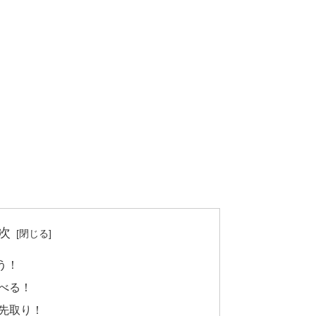
次
う！
べる！
先取り！