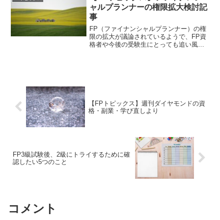
ャルプランナーの権限拡大検討記
事
FP（ファイナンシャルプランナー）の権
限の拡大が議論されているようで、FP資
格者や今後の受験生にとっても追い風に
なるかもしれません。ただ現状のFPに照
らすと課題もあるものの、国の方策に乗
った前向きな話になって欲しいですね。
【FPトピックス】週刊ダイヤモンドの資
格・副業・学び直しより
FP3級試験後、2級にトライするために確
認したい5つのこと
コメント