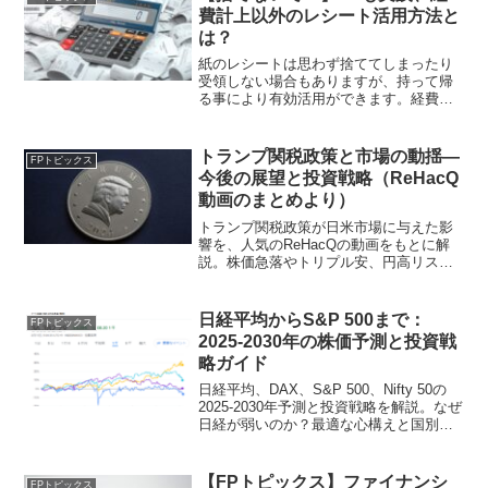
費計上以外のレシート活用方法と
は？
紙のレシートは思わず捨ててしまったり
受領しない場合もありますが、持って帰
る事により有効活用ができます。経費計
上の証拠書類としては勿論ですが、レシ
ートを売ったり、メモとしたり、さらに
は別の用途にも使えたりします。電子決
トランプ関税政策と市場の動揺—
FPトピックス
済の証拠も経費計上のために使えるので
今後の展望と投資戦略（ReHacQ
残しておきたいですね。
動画のまとめより）
トランプ関税政策が日米市場に与えた影
響を、人気のReHacQの動画をもとに解
説。株価急落やトリプル安、円高リスク
を分析し、投資戦略を提案。冷静な対応
で未来を見据える。
日経平均からS&P 500まで：
FPトピックス
2025-2030年の株価予測と投資戦
略ガイド
日経平均、DAX、S&P 500、Nifty 50の
2025-2030年予測と投資戦略を解説。なぜ
日経が弱いのか？最適な心構えと国別投
資先を提案。初心者から上級者まで必
見！
【FPトピックス】ファイナンシ
FPトピックス