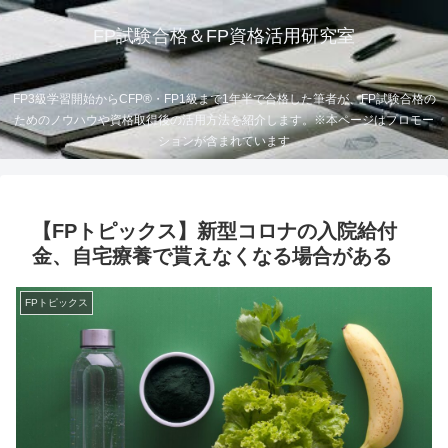
FP試験合格＆FP資格活用研究室
FP3級学習開始からCFP®・FP1級まで1年半で合格した筆者が、FP試験合格の
ためのノウハウや資格取得後の活用方法を紹介します。※本ページはプロモー
ションが含まれています
【FPトピックス】新型コロナの入院給付
金、自宅療養で貰えなくなる場合がある
FPトピックス