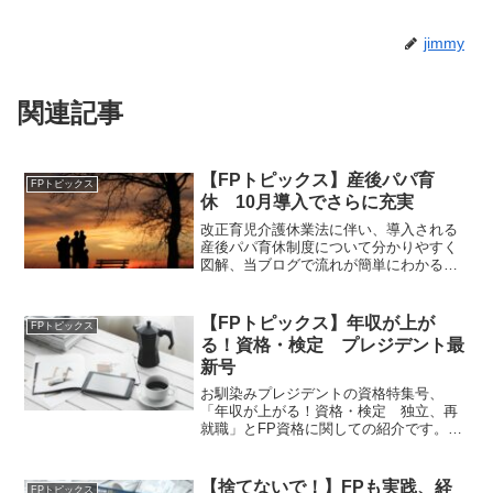
jimmy
関連記事
【FPトピックス】産後パパ育
FPトピックス
休 10月導入でさらに充実
改正育児介護休業法に伴い、導入される
産後パパ育休制度について分かりやすく
図解、当ブログで流れが簡単にわかるよ
うにしました。ネーミングの良さで今後
頻繁に出てきそうですが、国も父親に対
して育休推奨するPR施策として強化して
【FPトピックス】年収が上が
FPトピックス
いくようです。
る！資格・検定 プレジデント最
新号
お馴染みプレジデントの資格特集号、
「年収が上がる！資格・検定 独立、再
就職」とFP資格に関しての紹介です。こ
こでも資格の掛け合わせが紹介されてお
り、
【捨てないで！】FPも実践、経
FPトピックス