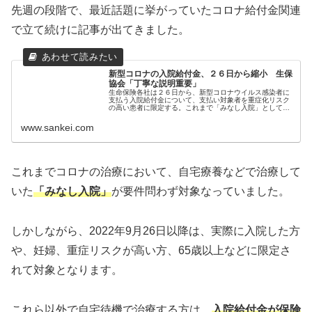
先週の段階で、最近話題に挙がっていたコロナ給付金関連
で立て続けに記事が出てきました。
新型コロナの入院給付金、２６日から縮小 生保
協会「丁寧な説明重要」
生命保険各社は２６日から、新型コロナウイルス感染者に
支払う入院給付金について、支払い対象者を重症化リスク
の高い患者に限定する。これまで「みなし入院」として給
付…
www.sankei.com
これまでコロナの治療において、自宅療養などで治療して
いた
「みなし入院」
が要件問わず対象なっていました。
しかしながら、2022年9月26日以降は、実際に入院した方
や、妊婦、重症リスクが高い方、65歳以上などに限定さ
れて対象となります。
これら以外で自宅待機で治療する方は、
入院給付金が保険