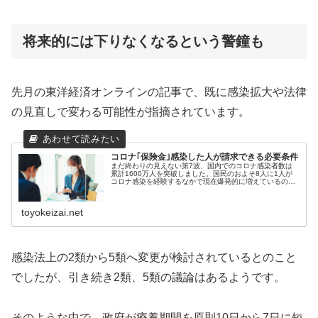
将来的には下りなくなるという警鐘も
先月の東洋経済オンラインの記事で、既に感染拡大や法律
の見直しで変わる可能性が指摘されています。
コロナ｢保険金｣感染した人が請求できる必要条件
まだ終わりの見えない第7波、国内でのコロナ感染者数は
累計1600万人を突破しました。国民のおよそ8人に1人が
コロナ感染を経験するなかで現在爆発的に増えているの
が、保険金請求です。コロナの感染時には、生命保…
toyokeizai.net
感染法上の2類から5類へ変更が検討されているとのこと
でしたが、引き続き2類、5類の議論はあるようです。
そのような中で、政府が療養期間を原則10日から7日に短