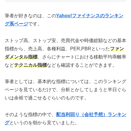
筆者が好きなのは、この
Yahoo!ファイナンスのランキン
グ系ページ
です。
ストップ高、ストップ安、売買代金や時価総額などの基本
指標から、売上高、各種利益、PER,PBRといった
ファン
ダメンタル指標
、さらにチャートにおける移動平均乖離率
など
テクニカル指標
なども確認することができます。
筆者としては、基本的な指標については、このランキング
ページを見ているだけで、分析とかしてしまうと半日ぐら
いは余裕で過ごせるぐらいのものです。
そのような指標の中で、
配当利回り（会社予想）ランキン
グ
というのを朝から見ていました。