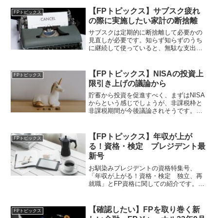
【FPトピックス】サブスク疲れ
FPトピックス
の際に実施したい家計の断捨離
サブスクは定期的に断捨離して必要かの
見直しが必要です。知らず知らずのうち
に継続して使っていると、無駄な支出が
継続していることとなります。細かな積
み重ねが金融資産の増加に寄与するの
で、こういった所から見直してみたい所
【FPトピックス】NISAの投資上
FPトピックス
です。
限引き上げの議論から
貯蓄から投資を促進すべく、まずはNISA
からという感じでしょうが、非課税枠と
非課税期間が今後議論されそうです。投
資派にとっては歓迎すべき流れですが、
投資の流れを持ってくるには大胆な施策
が必要であると考えられます。
【FPトピックス】年収が上が
FPトピックス
る！資格・検定 プレジデント最
新号
お馴染みプレジデントの資格特集号、
「年収が上がる！資格・検定 独立、再
就職」とFP資格に関しての紹介です。こ
こでも資格の掛け合わせが紹介されてお
り、
【確認したい】FPを取り巻く新
FPトピックス