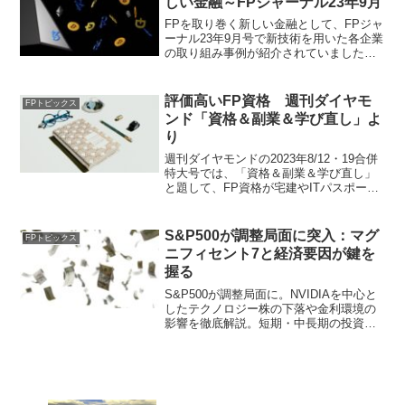
しい金融～FPジャーナル23年9月
FPを取り巻く新しい金融として、FPジャ
ーナル23年9月号で新技術を用いた各企業
の取り組み事例が紹介されていました。
APIやエンベデッド・ファイナンスをベー
スに、AI（人工知能）、メタバース、
NFT（Non-Fungible-Token）、デジタル
評価高いFP資格 週刊ダイヤモ
FPトピックス
バンクの各事例があがっていたので、具
ンド「資格＆副業＆学び直し」よ
体的に紹介します。
り
週刊ダイヤモンドの2023年8/12・19合併
特大号では、「資格＆副業＆学び直し」
と題して、FP資格が宅建やITパスポート
などとともに、今回も高評価で取り上げ
られていました。本誌を読んで、筆者な
りの見解と、副業を含めたFP資格の活用
S&P500が調整局面に突入：マグ
FPトピックス
方法について紹介します。
ニフィセント7と経済要因が鍵を
握る
S&P500が調整局面に。NVIDIAを中心と
したテクノロジー株の下落や金利環境の
影響を徹底解説。短期・中長期の投資戦
略とリスクヘッジのポイントも。