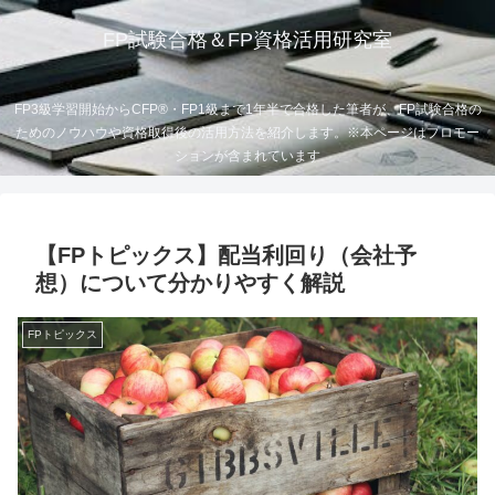
FP試験合格＆FP資格活用研究室
FP3級学習開始からCFP®・FP1級まで1年半で合格した筆者が、FP試験合格の
ためのノウハウや資格取得後の活用方法を紹介します。※本ページはプロモー
ションが含まれています
【FPトピックス】配当利回り（会社予
想）について分かりやすく解説
FPトピックス