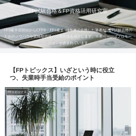
FP試験合格＆FP資格活用研究室
FP3級学習開始からCFP®・FP1級まで1年半で合格した筆者が、FP試験合格の
ためのノウハウや資格取得後の活用方法を紹介します。※本ページはプロモー
ションが含まれています
【FPトピックス】いざという時に役立
つ、失業時手当受給のポイント
FPトピックス