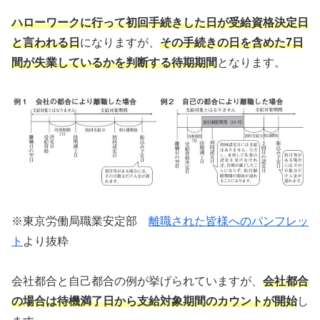
ハローワークに行って初回手続きした日が受給資格決定日
と言われる日
になりますが、
その手続きの日を含めた7日
間が失業しているかを判断する待期期間
となります。
※東京労働局職業安定部
離職された皆様へのパンフレッ
ト
より抜粋
会社都合と自己都合の例が挙げられていますが、
会社都合
の場合は待機満了日から支給対象期間のカウントが開始
し