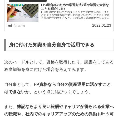
FP3級合格のための学習方法7選や学習で大切な
ことを紹介します
FP3級試験においてどのタイミングで受験するのか、また
どのような勉強方法で乗り切ればいいのか、テキストや過
去問の活用の考え方など、この記事を読めばわかります。
FP３級合格に向けて、大切な部分をピックアップして紹介
しています。
2022.01.23
mf-fp.com
身に付けた知識を自分自身で活用できる
次のハードルとして、資格を取得したり、読書をしてある
程度知識を身に付けた場合を考えてみます。
自分事として、
FP資格なら自分の資産運用に活かすこと
はできないか
、という点に結びつくでしょう。
また、
簿記ならより良い報酬やキャリアが得られる企業へ
の転職や、社内でのキャリアアップのための異動
も叶う可