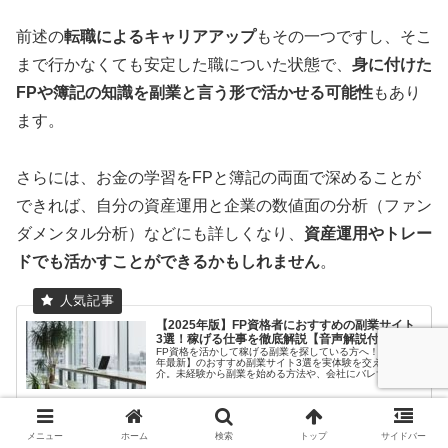
前述の
転職によるキャリアアップ
もその一つですし、そこ
まで行かなくても安定した職についた状態で、
身に付けた
FPや簿記の知識を副業と言う形で活かせる可能性
もあり
ます。
さらには、お金の学習をFPと簿記の両面で深めることが
できれば、自分の資産運用と企業の数値面の分析（ファン
ダメンタル分析）などにも詳しくなり、
資産運用やトレー
ドでも活かすことができるかもしれません
。
【2025年版】FP資格者におすすめの副業サイト
3選！稼げる仕事を徹底解説【音声解説付き】
FP資格を活かして稼げる副業を探している方へ！【2025
年最新】のおすすめ副業サイト3選を実体験を交えて紹
介。未経験から副業を始める方法や、会社にバレずに活動
する勝ちパターンのコツもFP1級・CFP🄬の筆者が詳しく
解説します。
2022.10.23
mf-fp.com
メニュー
ホーム
検索
トップ
サイドバー