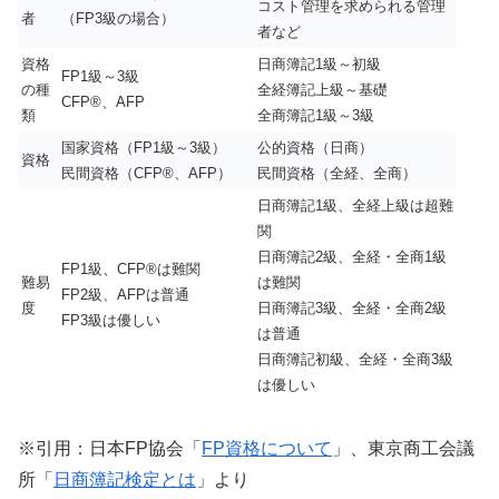
コスト管理を求められる管理
者
（FP3級の場合）
者など
資格
日商簿記1級～初級
FP1級～3級
の種
全経簿記上級～基礎
CFP®、AFP
類
全商簿記1級～3級
国家資格（FP1級～3級）
公的資格（日商）
資格
民間資格（CFP®、AFP）
民間資格（全経、全商）
日商簿記1級、全経上級は超難
関
日商簿記2級、全経・全商1級
FP1級、CFP®は難関
難易
は難関
FP2級、AFPは普通
度
日商簿記3級、全経・全商2級
FP3級は優しい
は普通
日商簿記初級、全経・全商3級
は優しい
※引用：日本FP協会「
FP資格について
」、東京商工会議
所「
日商簿記検定とは
」より