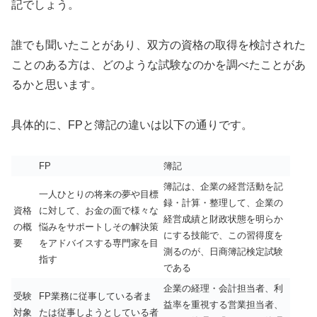
記でしょう。
誰でも聞いたことがあり、双方の資格の取得を検討された
ことのある方は、どのような試験なのかを調べたことがあ
るかと思います。
具体的に、FPと簿記の違いは以下の通りです。
FP
簿記
簿記は、企業の経営活動を記
一人ひとりの将来の夢や目標
録・計算・整理して、企業の
資格
に対して、お金の面で様々な
経営成績と財政状態を明らか
の概
悩みをサポートしその解決策
にする技能で、この習得度を
要
をアドバイスする専門家を目
測るのが、日商簿記検定試験
指す
である
企業の経理・会計担当者、利
受験
FP業務に従事している者ま
益率を重視する営業担当者、
対象
たは従事しようとしている者