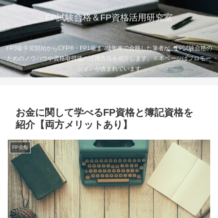
FP試験合格＆FP資格活用研究室
FP3級学習開始からCFP®・FP1級まで1年半で合格した筆者が、FP試験合格の
ためのノウハウや資格取得後の活用方法を紹介します。※本ページはプロモー
ションが含まれています
お金に関して学べるFP資格と簿記資格を
紹介【両方メリットあり】
FP全般