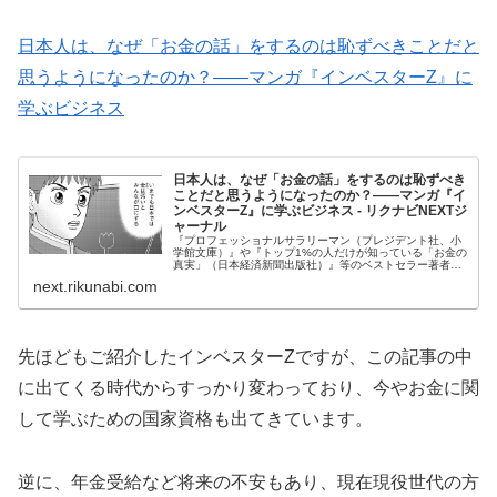
日本人は、なぜ「お金の話」をするのは恥ずべきことだと
思うようになったのか？――マンガ『インベスターZ』に
学ぶビジネス
日本人は、なぜ「お金の話」をするのは恥ずべき
ことだと思うようになったのか？――マンガ『イ
ンベスターZ』に学ぶビジネス - リクナビNEXTジ
ャーナル
『プロフェッショナルサラリーマン（プレジデント社、小
学館文庫）』や『トップ1%の人だけが知っている「お金の
真実」（日本経済新聞出版社）』等のベストセラー著者で
ある俣野成敏さんに、ビジネスの視点...
next.rikunabi.com
先ほどもご紹介したインベスターZですが、この記事の中
に出てくる時代からすっかり変わっており、今やお金に関
して学ぶための国家資格も出てきています。
逆に、年金受給など将来の不安もあり、現在現役世代の方