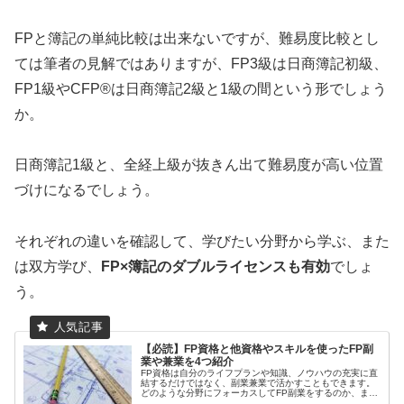
FPと簿記の単純比較は出来ないですが、難易度比較とし
ては筆者の見解ではありますが、FP3級は日商簿記初級、
FP1級やCFP®は日商簿記2級と1級の間という形でしょう
か。
日商簿記1級と、全経上級が抜きん出て難易度が高い位置
づけになるでしょう。
それぞれの違いを確認して、学びたい分野から学ぶ、また
は双方学び、
FP×簿記のダブルライセンスも有効
でしょ
う。
【必読】FP資格と他資格やスキルを使ったFP副
業や兼業を4つ紹介
FP資格は自分のライフプランや知識、ノウハウの充実に直
結するだけではなく、副業兼業で活かすこともできます。
どのような分野にフォーカスしてFP副業をするのか、また
競争優位性を築くためにはFPと他の資格・スキルの掛け合